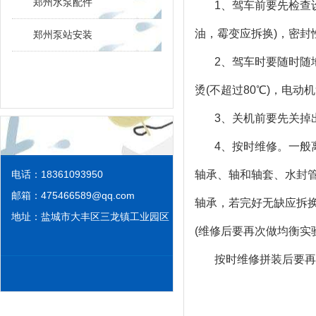
郑州水泵配件
1、驾车前要先检查
油，霉变应拆换)，密
郑州泵站安装
2、驾车时要随时随
烫(不超过80℃)，电
3、关机前要先关掉
4、按时维修。一般
电话：18361093950
轴承、轴和轴套、水封
邮箱：
475466589@qq.com
轴承，若完好无缺应拆换
地址：盐城市大丰区三龙镇工业园区
(维修后要再次做均衡实
按时维修拼装后要再