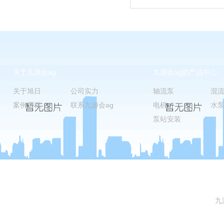
关于九游会ag
九游会ag的产品中心
关于旭日
公司实力
轴流泵
混
案例工程
联系九游会ag
电机
水
泵站安装
九