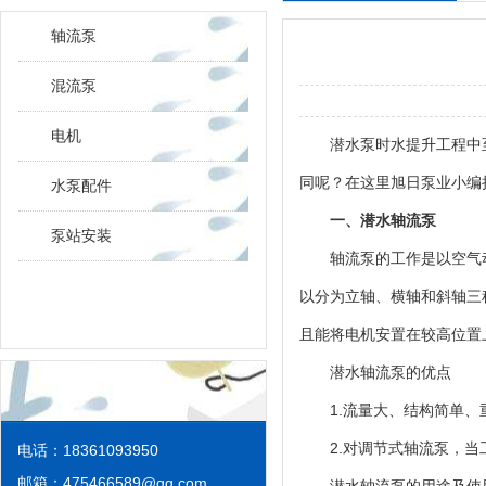
轴流泵
混流泵
电机
潜水泵时水提升工程中
同呢？在这里旭日泵业小编
水泵配件
一、潜水轴流泵
泵站安装
轴流泵的工作是以空气
以分为立轴、横轴和斜轴三
且能将电机安置在较高位置
潜水轴流泵的
优点
1.流量大、结构简单
2.对调节式轴流泵，
电话：18361093950
邮箱：
475466589@qq.com