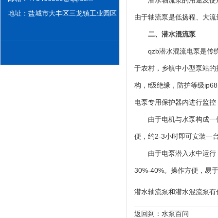
潜水轴流泵的
用途及使
地址：盐城市大丰区三龙镇工业园区
由于轴流泵是低扬程、大流
二、潜水混流泵
qzb潜水混流电泵是
于农村，乡镇中小型泵站的
构，f级绝缘，防护等级i
电泵专用保护器内进行监控
由于电机与水泵构成一
便，约2-3小时即可安装一
由于电泵潜入水中运行
30%-40%。操作方便，
潜水轴流泵和潜水混流泵有什么区别？h
返回到：
水泵百问