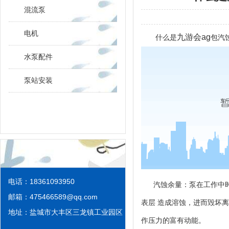
混流泵
电机
九游会ag
什么是
包汽
水泵配件
泵站安装
电话：18361093950
汽蚀余量：泵在工作中时
邮箱：
475466589@qq.com
表层 造成溶蚀，进而毁坏
地址：盐城市大丰区三龙镇工业园区
作压力的富有动能。