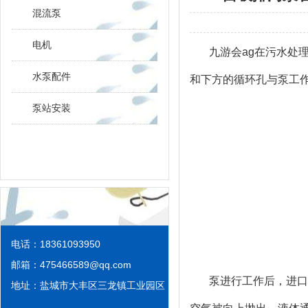
混流泵
电机
九游会ag
在污水处
水泵配件
和下方的循环孔与泵工
泵站安装
电话：18361093950
邮箱：
475466589@qq.com
泵进行工作后，进口
地址：盐城市大丰区三龙镇工业园区