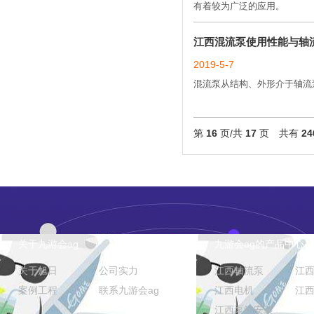
有着较为广泛的应用。
江西混流泵使用性能与轴
2019-5-7
混流泵从结构、外形介于轴流
第
16
页/共
17
页 共有
24
关于九游会ag
九游会ag的产品中心
关于旭日
公司实力
江西轴流泵
江
案例工程
联系九游会ag
江西电机
江
江西泵站安装