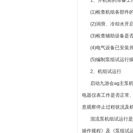
1、开机前的准备工
(1)检查机组各部件
(2)润滑、冷却水
(3)检查辅助设备
(4)电气设备已安
(5)编制泵组试运
2、机组试运行
启动
九游会ag
主泵
电器仪表工作是否正常
意观察停止过程状况及
混流泵机组试运行是
操作规程》及《泵组试